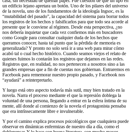
casa, sin necesidad de quemar papel. Fue cuestión de que un tipo en
un edificio lejano apretara un botón. Uno de los pilares del universo
de la novela, uno de los fundamentos de la ideología Ingsoc, es la
“mutabilidad del pasado”, la capacidad del sistema para borrar todos
los registros de los hechos y falsificarlos para que todo sea acorde al
presente que le conviene al régimen. Desde esta perspectiva, ¿no
nos debería inquietar que cada vez confiemos más en buscadores
como Google para consultar cualquier duda de los hechos que
queramos conocer, hasta tal punto que la pérdida de memoria es
generalizada? Y pronto no solo será ir a una web para mirar cómo
acabó tal o cual hecho histórico. Cuando seamos viejos el relato de
quienes fuimos lo contarán los registros que dejamos en las redes.
Registros que, en realidad, no nos pertenecen a nosotros sino a las
grandes empresas que a fin de cuentas nos gobiernan. Entraremos en
Facebook para rememorar nuestro propio pasado, y Facebook nos
“ayudará” a reinterpretarlo.
Y luego está otro aspecto todavía más sutil, muy bien tratado en la
novela. Narra el proceso mediante el que la represión doblega la
voluntad de una persona, llegando a entrar en la esfera íntima de su
mente, allí donde al comienzo de la novela el protagonista pensaba
que era intrínsecamente libre e invulnerable.
Y por el camino explica procesos psicológicos que cualquiera puede
observar en dinámicas enfermizas de nuestro día a día, como el
doblepensar. Y lo hace con buena literatura, con mucho mayor