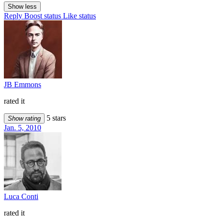
Show less
Reply
Boost status
Like status
JB Emmons
rated it
5 stars
Show rating
Jan. 5, 2010
Luca Conti
rated it